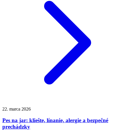
22. marca 2026
Pes na jar: kliešte, línanie, alergie a bezpečné
prechádzky