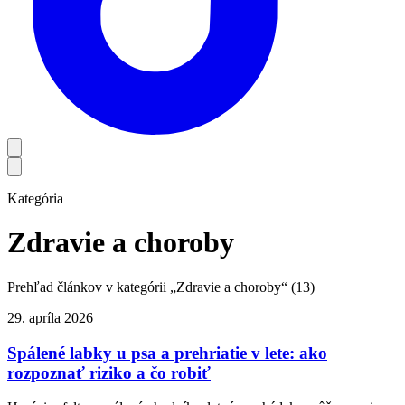
Kategória
Zdravie a choroby
Prehľad článkov v kategórii „
Zdravie a choroby
“ (
13
)
29. apríla 2026
Spálené labky u psa a prehriatie v lete: ako
rozpoznať riziko a čo robiť