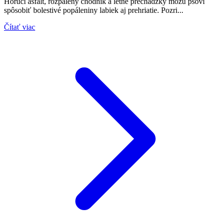
Horúci asfalt, rozpálený chodník a letné prechádzky môžu psovi
spôsobiť bolestivé popáleniny labiek aj prehriatie. Pozri...
Čítať viac