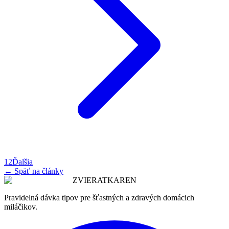
1
2
Ďalšia
← Späť na články
ZVIERATKAREN
Pravidelná dávka tipov pre šťastných a zdravých domácich
miláčikov.