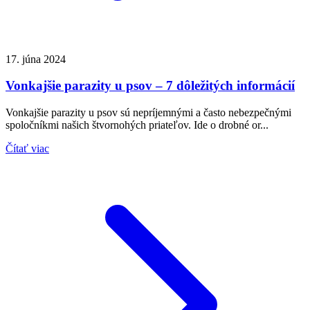
17. júna 2024
Vonkajšie parazity u psov – 7 dôležitých informácií
Vonkajšie parazity u psov sú nepríjemnými a často nebezpečnými
spoločníkmi našich štvornohých priateľov. Ide o drobné or...
Čítať viac