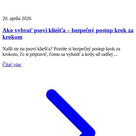
20. apríla 2026
Ako vybrať psovi kliešťa – bezpečný postup krok za
krokom
Našli ste na psovi kliešťa? Pozrite si bezpečný postup krok za
krokom, čo si pripraviť, čomu sa vyhnúť a kedy už radšej ...
Čítať viac