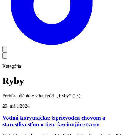
Kategória
Ryby
Prehľad článkov v kategórii „
Ryby
“ (
15
)
29. mája 2024
Vodná korytnačka: Sprievodca chovom a
starostlivosťou o tieto fascinujúce tvory