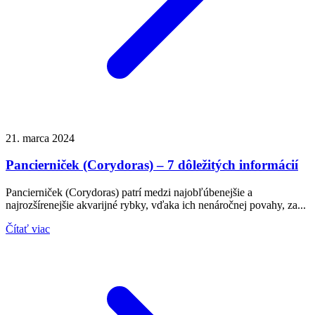
21. marca 2024
Pancierniček (Corydoras) – 7 dôležitých informácií
Pancierniček (Corydoras) patrí medzi najobľúbenejšie a
najrozšírenejšie akvarijné rybky, vďaka ich nenáročnej povahy, za...
Čítať viac