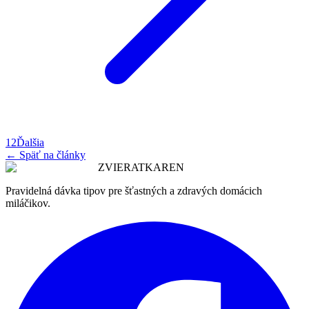
1
2
Ďalšia
← Späť na články
ZVIERATKAREN
Pravidelná dávka tipov pre šťastných a zdravých domácich
miláčikov.