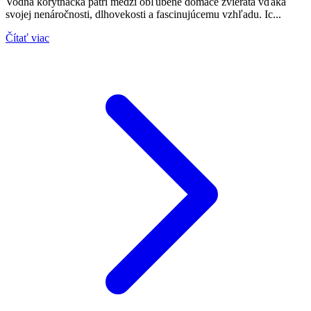
Vodná korytnačka patrí medzi obľúbené domáce zvieratá vďaka
svojej nenáročnosti, dlhovekosti a fascinujúcemu vzhľadu. Ic...
Čítať viac