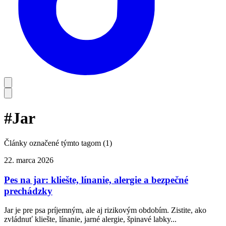
#
Jar
Články označené týmto tagom (
1
)
22. marca 2026
Pes na jar: kliešte, línanie, alergie a bezpečné
prechádzky
Jar je pre psa príjemným, ale aj rizikovým obdobím. Zistite, ako
zvládnuť kliešte, línanie, jarné alergie, špinavé labky...