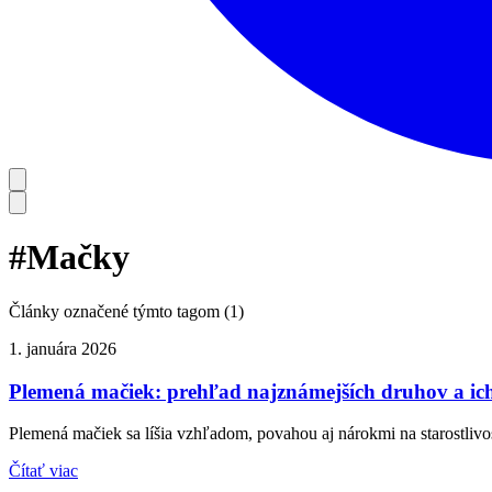
#
Mačky
Články označené týmto tagom (
1
)
1. januára 2026
Plemená mačiek: prehľad najznámejších druhov a ich 
Plemená mačiek sa líšia vzhľadom, povahou aj nárokmi na starostlivo
Čítať viac