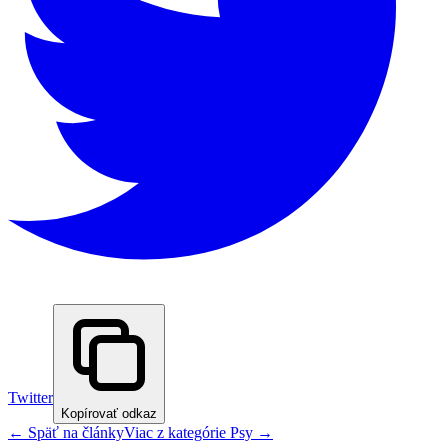
Twitter
Kopírovať odkaz
← Späť na články
Viac z kategórie
Psy
→