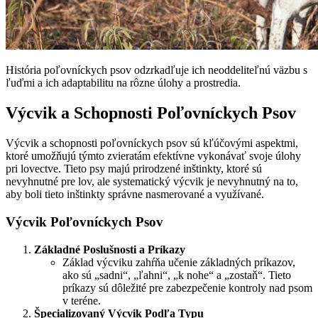
História poľovníckych psov odzrkadľuje ich neoddeliteľnú väzbu s
ľuďmi a ich adaptabilitu na rôzne úlohy a prostredia.
Výcvik a Schopnosti Poľovníckych Psov
Výcvik a schopnosti poľovníckych psov sú kľúčovými aspektmi,
ktoré umožňujú týmto zvieratám efektívne vykonávať svoje úlohy
pri lovectve. Tieto psy majú prirodzené inštinkty, ktoré sú
nevyhnutné pre lov, ale systematický výcvik je nevyhnutný na to,
aby boli tieto inštinkty správne nasmerované a využívané.
Výcvik Poľovníckych Psov
Základné Poslušnosti a Príkazy
Základ výcviku zahŕňa učenie základných príkazov,
ako sú „sadni“, „ľahni“, „k nohe“ a „zostaň“. Tieto
príkazy sú dôležité pre zabezpečenie kontroly nad psom
v teréne.
Špecializovaný Výcvik Podľa Typu