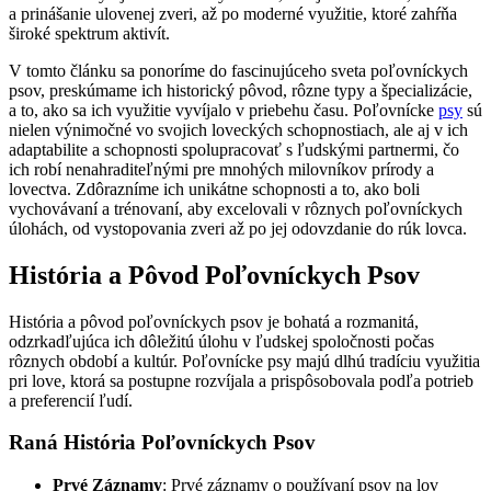
a prinášanie ulovenej zveri, až po moderné využitie, ktoré zahŕňa
široké spektrum aktivít.
V tomto článku sa ponoríme do fascinujúceho sveta poľovníckych
psov, preskúmame ich historický pôvod, rôzne typy a špecializácie,
a to, ako sa ich využitie vyvíjalo v priebehu času. Poľovnícke
psy
sú
nielen výnimočné vo svojich loveckých schopnostiach, ale aj v ich
adaptabilite a schopnosti spolupracovať s ľudskými partnermi, čo
ich robí nenahraditeľnými pre mnohých milovníkov prírody a
lovectva. Zdôrazníme ich unikátne schopnosti a to, ako boli
vychovávaní a trénovaní, aby excelovali v rôznych poľovníckych
úlohách, od vystopovania zveri až po jej odovzdanie do rúk lovca.
História a Pôvod Poľovníckych Psov
História a pôvod poľovníckych psov je bohatá a rozmanitá,
odzrkadľujúca ich dôležitú úlohu v ľudskej spoločnosti počas
rôznych období a kultúr. Poľovnícke psy majú dlhú tradíciu využitia
pri love, ktorá sa postupne rozvíjala a prispôsobovala podľa potrieb
a preferencií ľudí.
Raná História Poľovníckych Psov
Prvé Záznamy
: Prvé záznamy o používaní psov na lov