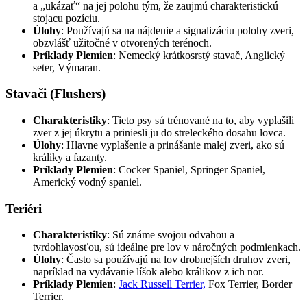
a „ukázať“ na jej polohu tým, že zaujmú charakteristickú
stojacu pozíciu.
Úlohy
: Používajú sa na nájdenie a signalizáciu polohy zveri,
obzvlášť užitočné v otvorených terénoch.
Príklady Plemien
: Nemecký krátkosrstý stavač, Anglický
seter, Výmaran.
Stavači (Flushers)
Charakteristiky
: Tieto psy sú trénované na to, aby vyplašili
zver z jej úkrytu a priniesli ju do streleckého dosahu lovca.
Úlohy
: Hlavne vyplašenie a prinášanie malej zveri, ako sú
králiky a fazanty.
Príklady Plemien
: Cocker Spaniel, Springer Spaniel,
Americký vodný spaniel.
Teriéri
Charakteristiky
: Sú známe svojou odvahou a
tvrdohlavosťou, sú ideálne pre lov v náročných podmienkach.
Úlohy
: Často sa používajú na lov drobnejších druhov zveri,
napríklad na vydávanie líšok alebo králikov z ich nor.
Príklady Plemien
:
Jack Russell Terrier,
Fox Terrier, Border
Terrier.