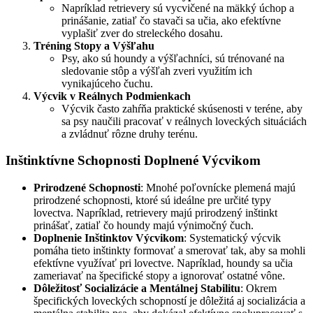
Napríklad retrievery sú vycvičené na mäkký úchop a
prinášanie, zatiaľ čo stavači sa učia, ako efektívne
vyplašiť zver do streleckého dosahu.
Tréning Stopy a Výšľahu
Psy, ako sú houndy a výšľachníci, sú trénované na
sledovanie stôp a výšľah zveri využitím ich
vynikajúceho čuchu.
Výcvik v Reálnych Podmienkach
Výcvik často zahŕňa praktické skúsenosti v teréne, aby
sa psy naučili pracovať v reálnych loveckých situáciách
a zvládnuť rôzne druhy terénu.
Inštinktívne Schopnosti Doplnené Výcvikom
Prirodzené Schopnosti
: Mnohé poľovnícke plemená majú
prirodzené schopnosti, ktoré sú ideálne pre určité typy
lovectva. Napríklad, retrievery majú prirodzený inštinkt
prinášať, zatiaľ čo houndy majú výnimočný čuch.
Doplnenie Inštinktov Výcvikom
: Systematický výcvik
pomáha tieto inštinkty formovať a smerovať tak, aby sa mohli
efektívne využívať pri lovectve. Napríklad, houndy sa učia
zameriavať na špecifické stopy a ignorovať ostatné vône.
Dôležitosť Socializácie a Mentálnej Stabilitu
: Okrem
špecifických loveckých schopností je dôležitá aj socializácia a