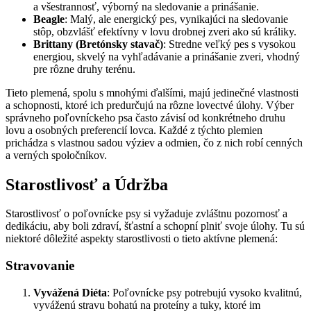
a všestrannosť, výborný na sledovanie a prinášanie.
Beagle
: Malý, ale energický pes, vynikajúci na sledovanie
stôp, obzvlášť efektívny v lovu drobnej zveri ako sú králiky.
Brittany (Bretónsky stavač)
: Stredne veľký pes s vysokou
energiou, skvelý na vyhľadávanie a prinášanie zveri, vhodný
pre rôzne druhy terénu.
Tieto plemená, spolu s mnohými ďalšími, majú jedinečné vlastnosti
a schopnosti, ktoré ich predurčujú na rôzne lovectvé úlohy. Výber
správneho poľovníckeho psa často závisí od konkrétneho druhu
lovu a osobných preferencií lovca. Každé z týchto plemien
prichádza s vlastnou sadou výziev a odmien, čo z nich robí cenných
a verných spoločníkov.
Starostlivosť a Údržba
Starostlivosť o poľovnícke psy si vyžaduje zvláštnu pozornosť a
dedikáciu, aby boli zdraví, šťastní a schopní plniť svoje úlohy. Tu sú
niektoré dôležité aspekty starostlivosti o tieto aktívne plemená:
Stravovanie
Vyvážená Diéta
: Poľovnícke psy potrebujú vysoko kvalitnú,
vyváženú stravu bohatú na proteíny a tuky, ktoré im