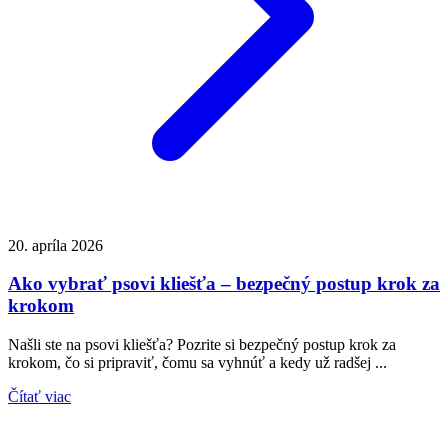
20. apríla 2026
Ako vybrať psovi kliešťa – bezpečný postup krok za
krokom
Našli ste na psovi kliešťa? Pozrite si bezpečný postup krok za
krokom, čo si pripraviť, čomu sa vyhnúť a kedy už radšej ...
Čítať viac