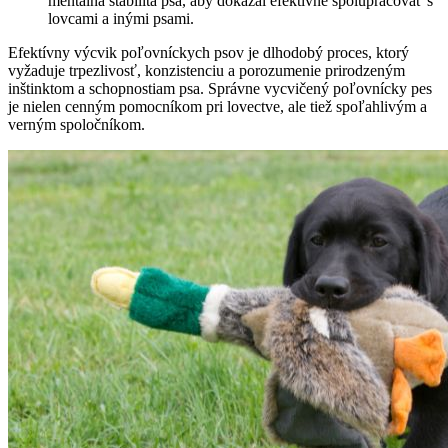
mentálna stabilita psa, aby dokázal efektívne spolupracovať s
lovcami a inými psami.
Efektívny výcvik poľovníckych psov je dlhodobý proces, ktorý
vyžaduje trpezlivosť, konzistenciu a porozumenie prirodzeným
inštinktom a schopnostiam psa. Správne vycvičený poľovnícky pes
je nielen cenným pomocníkom pri lovectve, ale tiež spoľahlivým a
verným spoločníkom.