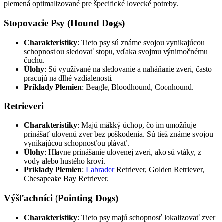
plemená optimalizované pre špecifické lovecké potreby.
Stopovacie Psy (Hound Dogs)
Charakteristiky
: Tieto psy sú známe svojou vynikajúcou
schopnosťou sledovať stopu, vďaka svojmu výnimočnému
čuchu.
Úlohy
: Sú využívané na sledovanie a naháňanie zveri, často
pracujú na dlhé vzdialenosti.
Príklady Plemien
: Beagle, Bloodhound, Coonhound.
Retrieveri
Charakteristiky
: Majú mäkký úchop, čo im umožňuje
prinášať ulovenú zver bez poškodenia. Sú tiež známe svojou
vynikajúcou schopnosťou plávať.
Úlohy
: Hlavne prinášanie ulovenej zveri, ako sú vtáky, z
vody alebo hustého kroví.
Príklady Plemien
:
Labrador
Retriever, Golden Retriever,
Chesapeake Bay Retriever.
Výšľachníci (Pointing Dogs)
Charakteristiky
: Tieto psy majú schopnosť lokalizovať zver