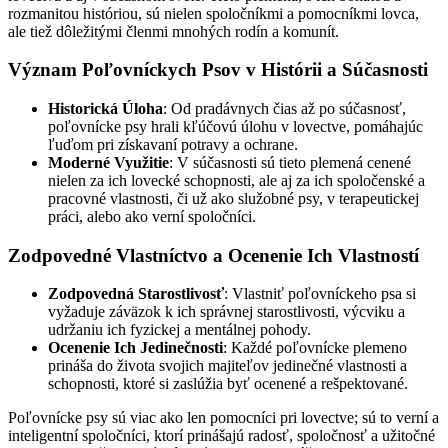
rozmanitou históriou, sú nielen spoločníkmi a pomocníkmi lovca,
ale tiež dôležitými členmi mnohých rodín a komunít.
Význam Poľovníckych Psov v Histórii a Súčasnosti
Historická Úloha
: Od pradávnych čias až po súčasnosť,
poľovnícke psy hrali kľúčovú úlohu v lovectve, pomáhajúc
ľuďom pri získavaní potravy a ochrane.
Moderné Využitie
: V súčasnosti sú tieto plemená cenené
nielen za ich lovecké schopnosti, ale aj za ich spoločenské a
pracovné vlastnosti, či už ako služobné psy, v terapeutickej
práci, alebo ako verní spoločníci.
Zodpovedné Vlastníctvo a Ocenenie Ich Vlastností
Zodpovedná Starostlivosť
: Vlastniť poľovníckeho psa si
vyžaduje záväzok k ich správnej starostlivosti, výcviku a
udržaniu ich fyzickej a mentálnej pohody.
Ocenenie Ich Jedinečnosti
: Každé poľovnícke plemeno
prináša do života svojich majiteľov jedinečné vlastnosti a
schopnosti, ktoré si zaslúžia byť ocenené a rešpektované.
Poľovnícke psy sú viac ako len pomocníci pri lovectve; sú to verní a
inteligentní spoločníci, ktorí prinášajú radosť, spoločnosť a užitočné