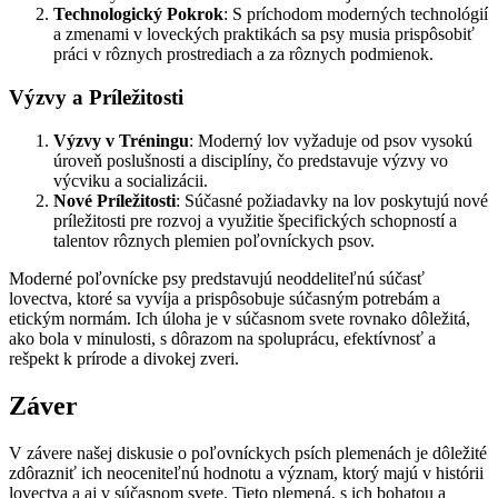
Technologický Pokrok
: S príchodom moderných technológií
a zmenami v loveckých praktikách sa psy musia prispôsobiť
práci v rôznych prostrediach a za rôznych podmienok.
Výzvy a Príležitosti
Výzvy v Tréningu
: Moderný lov vyžaduje od psov vysokú
úroveň poslušnosti a disciplíny, čo predstavuje výzvy vo
výcviku a socializácii.
Nové Príležitosti
: Súčasné požiadavky na lov poskytujú nové
príležitosti pre rozvoj a využitie špecifických schopností a
talentov rôznych plemien poľovníckych psov.
Moderné poľovnícke psy predstavujú neoddeliteľnú súčasť
lovectva, ktoré sa vyvíja a prispôsobuje súčasným potrebám a
etickým normám. Ich úloha je v súčasnom svete rovnako dôležitá,
ako bola v minulosti, s dôrazom na spoluprácu, efektívnosť a
rešpekt k prírode a divokej zveri.
Záver
V závere našej diskusie o poľovníckych psích plemenách je dôležité
zdôrazniť ich neoceniteľnú hodnotu a význam, ktorý majú v histórii
lovectva a aj v súčasnom svete. Tieto plemená, s ich bohatou a