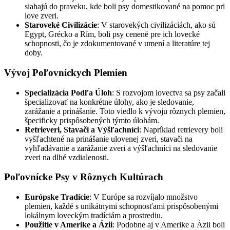
siahajú do praveku, kde boli psy domestikované na pomoc pri
love zveri.
Staroveké Civilizácie
: V starovekých civilizáciách, ako sú
Egypt, Grécko a Rím, boli psy cenené pre ich lovecké
schopnosti, čo je zdokumentované v umení a literatúre tej
doby.
Vývoj Poľovníckych Plemien
Specializácia Podľa Úloh
: S rozvojom lovectva sa psy začali
špecializovať na konkrétne úlohy, ako je sledovanie,
zarážanie a prinášanie. Toto viedlo k vývoju rôznych plemien,
špecificky prispôsobených týmto úlohám.
Retrieveri, Stavači a Výšľachníci
: Napríklad retrievery boli
vyšľachtené na prinášanie ulovenej zveri, stavači na
vyhľadávanie a zarážanie zveri a výšľachníci na sledovanie
zveri na dlhé vzdialenosti.
Poľovnícke Psy v Rôznych Kultúrach
Európske Tradície
: V Európe sa rozvíjalo množstvo
plemien, každé s unikátnymi schopnosťami prispôsobenými
lokálnym loveckým tradíciám a prostrediu.
Použitie v Amerike a Ázii
: Podobne aj v Amerike a Ázii boli