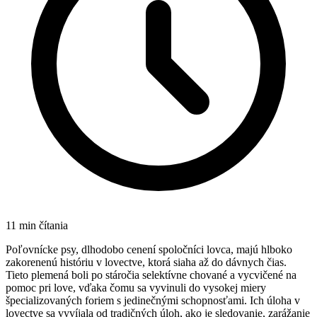
11
min čítania
Poľovnícke psy, dlhodobo cenení spoločníci lovca, majú hlboko
zakorenenú históriu v lovectve, ktorá siaha až do dávnych čias.
Tieto plemená boli po stáročia selektívne chované a vycvičené na
pomoc pri love, vďaka čomu sa vyvinuli do vysokej miery
špecializovaných foriem s jedinečnými schopnosťami. Ich úloha v
lovectve sa vyvíjala od tradičných úloh, ako je sledovanie, zarážanie