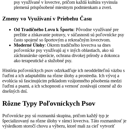
psy využívané v lovectve, pričom každá kultúra vyvinula
plemená prispôsobené miestnym podmienkam a zveri.
Zmeny vo Využívaní v Priebehu Času
Od Tradičného Lovu k Športu
: Pôvodne využívané pre
prežitie a získavanie potravy, v súčasnosti sú poľovnícke psy
často spojené so športovým a rekreačným lovectvom.
Moderné Úlohy
: Okrem tradičného lovectva sa dnes
poľovnícke psy využívajú aj v iných oblastiach, ako sú
záchranárske operácie, ochrana divokej prírody a dokonca
ako terapeutické a služobné psy.
História poľovníckych psov odzrkadľuje ich neoddeliteľnú väzbu s
ľuďmi a ich adaptabilitu na rôzne úlohy a prostredia. Ich vývoj a
evolúcia sú fascinujúcim príkladom vzájomného pôsobenia medzi
ľuďmi a psami, a ich schopnosti a vernosť zostávajú cenené až do
dnešných dní.
Rôzne Typy Poľovníckych Psov
Poľovnícke psy sú rozmanitá skupina, pričom každý typ je
špecializovaný na rôzne úlohy v rámci lovectva. Táto rozmanitosť je
výsledkom storočí chovu a výberu, ktoré mali za cieľ vytvoriť