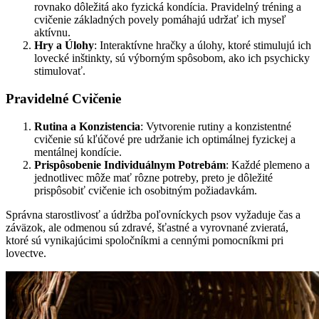
rovnako dôležitá ako fyzická kondícia. Pravidelný tréning a
cvičenie základných povely pomáhajú udržať ich myseľ
aktívnu.
Hry a Úlohy
: Interaktívne hračky a úlohy, ktoré stimulujú ich
lovecké inštinkty, sú výborným spôsobom, ako ich psychicky
stimulovať.
Pravidelné Cvičenie
Rutina a Konzistencia
: Vytvorenie rutiny a konzistentné
cvičenie sú kľúčové pre udržanie ich optimálnej fyzickej a
mentálnej kondície.
Prispôsobenie Individuálnym Potrebám
: Každé plemeno a
jednotlivec môže mať rôzne potreby, preto je dôležité
prispôsobiť cvičenie ich osobitným požiadavkám.
Správna starostlivosť a údržba poľovníckych psov vyžaduje čas a
záväzok, ale odmenou sú zdravé, šťastné a vyrovnané zvieratá,
ktoré sú vynikajúcimi spoločníkmi a cennými pomocníkmi pri
lovectve.