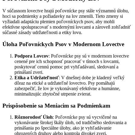
V súčasnom lovectve hrajú poľovnícke psy stále významnú úlohu,
hoci sa podmienky a požiadavky na lov zmenili. Tieto zmeny si
vyžiadali adaptáciu plemien poľovníckych psov, aby mohli
efektívne spolupracovať s modernými lovcami a zároveň zohľadniť
súčasné zásady udržateľnosti a etiky lovu.
Úloha Poľovníckych Psov v Modernom Lovectve
Podpora Lovcov
: Poľovnícke psy sú v modernom lovectve
cenené pre ich schopnosť pracovať v tímoch s lovcami,
poskytovať cennú pomoc pri vyhľadávaní, sledovaní a
prinášaní zveri.
Etika a Udržateľnosť
: V dnešnej dobe je kladený veľký
dôraz na etické a udržateľné lovectvo. Psy pomáhajú
zabezpečiť, že lov je vykonávaný efektívne a humánne,
minimalizujúc zbytočné utrpenie zvierat.
Prispôsobenie sa Meniacim sa Podmienkam
Rôznorodosť Úloh
: Poľovnícke psy sú vycvičené na
vykonávanie širokej škály úloh, od tradičného sledovania a
prinášania po špeciálne úlohy, ako je vyhľadávanie
ohrozených druhov alebo kontrola divokej zveri.