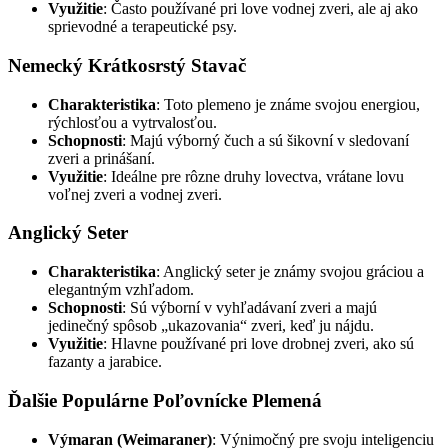
Využitie
: Často používané pri love vodnej zveri, ale aj ako
sprievodné a terapeutické psy.
Nemecký Krátkosrstý Stavač
Charakteristika
: Toto plemeno je známe svojou energiou,
rýchlosťou a vytrvalosťou.
Schopnosti
: Majú výborný čuch a sú šikovní v sledovaní
zveri a prinášaní.
Využitie
: Ideálne pre rôzne druhy lovectva, vrátane lovu
voľnej zveri a vodnej zveri.
Anglický Seter
Charakteristika
: Anglický seter je známy svojou gráciou a
elegantným vzhľadom.
Schopnosti
: Sú výborní v vyhľadávaní zveri a majú
jedinečný spôsob „ukazovania“ zveri, keď ju nájdu.
Využitie
: Hlavne používané pri love drobnej zveri, ako sú
fazanty a jarabice.
Ďalšie Populárne Poľovnícke Plemená
Výmaran (Weimaraner)
: Výnimočný pre svoju inteligenciu