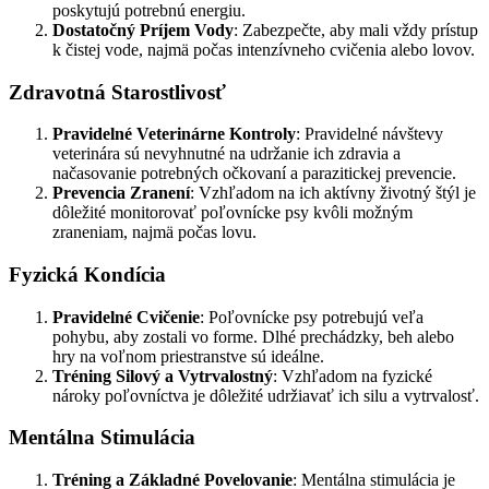
poskytujú potrebnú energiu.
Dostatočný Príjem Vody
: Zabezpečte, aby mali vždy prístup
k čistej vode, najmä počas intenzívneho cvičenia alebo lovov.
Zdravotná Starostlivosť
Pravidelné Veterinárne Kontroly
: Pravidelné návštevy
veterinára sú nevyhnutné na udržanie ich zdravia a
načasovanie potrebných očkovaní a parazitickej prevencie.
Prevencia Zranení
: Vzhľadom na ich aktívny životný štýl je
dôležité monitorovať poľovnícke psy kvôli možným
zraneniam, najmä počas lovu.
Fyzická Kondícia
Pravidelné Cvičenie
: Poľovnícke psy potrebujú veľa
pohybu, aby zostali vo forme. Dlhé prechádzky, beh alebo
hry na voľnom priestranstve sú ideálne.
Tréning Silový a Vytrvalostný
: Vzhľadom na fyzické
nároky poľovníctva je dôležité udržiavať ich silu a vytrvalosť.
Mentálna Stimulácia
Tréning a Základné Povelovanie
: Mentálna stimulácia je