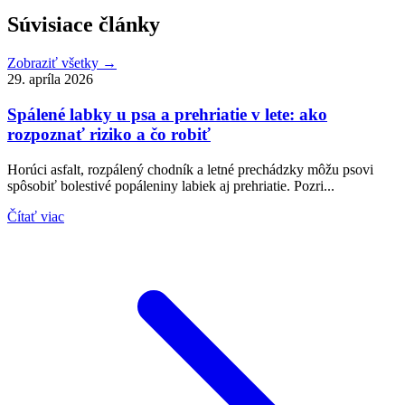
Súvisiace články
Zobraziť všetky →
29. apríla 2026
Spálené labky u psa a prehriatie v lete: ako
rozpoznať riziko a čo robiť
Horúci asfalt, rozpálený chodník a letné prechádzky môžu psovi
spôsobiť bolestivé popáleniny labiek aj prehriatie. Pozri...
Čítať viac