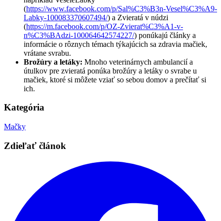
(
https://www.facebook.com/p/Sal%C3%B3n-Vesel%C3%A9-
Labky-100083370607494/
) a Zvieratá v núdzi
(
https://m.facebook.com/p/OZ-Zvierat%C3%A1-v-
n%C3%BAdzi-100064642574227/
) ponúkajú články a
informácie o rôznych témach týkajúcich sa zdravia mačiek,
vrátane svrabu.
Brožúry a letáky:
Mnoho veterinárnych ambulancií a
útulkov pre zvieratá ponúka brožúry a letáky o svrabe u
mačiek, ktoré si môžete vziať so sebou domov a prečítať si
ich.
Kategória
Mačky
Zdieľať článok