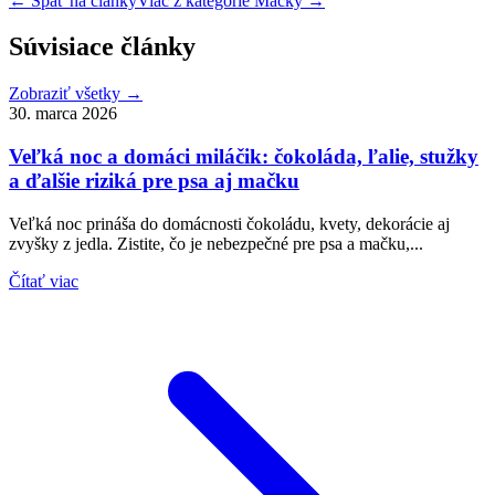
← Späť na články
Viac z kategórie
Mačky
→
Súvisiace články
Zobraziť všetky →
30. marca 2026
Veľká noc a domáci miláčik: čokoláda, ľalie, stužky
a ďalšie riziká pre psa aj mačku
Veľká noc prináša do domácnosti čokoládu, kvety, dekorácie aj
zvyšky z jedla. Zistite, čo je nebezpečné pre psa a mačku,...
Čítať viac