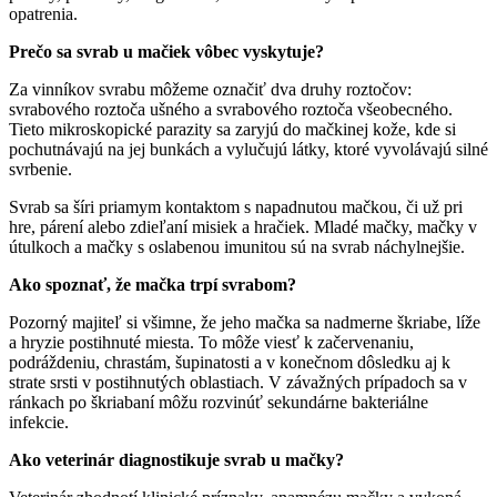
opatrenia.
Prečo sa svrab u mačiek vôbec vyskytuje?
Za vinníkov svrabu môžeme označiť dva druhy roztočov:
svrabového roztoča ušného a svrabového roztoča všeobecného.
Tieto mikroskopické parazity sa zaryjú do mačkinej kože, kde si
pochutnávajú na jej bunkách a vylučujú látky, ktoré vyvolávajú silné
svrbenie.
Svrab sa šíri priamym kontaktom s napadnutou mačkou, či už pri
hre, párení alebo zdieľaní misiek a hračiek. Mladé mačky, mačky v
útulkoch a mačky s oslabenou imunitou sú na svrab náchylnejšie.
Ako spoznať, že mačka trpí svrabom?
Pozorný majiteľ si všimne, že jeho mačka sa nadmerne škriabe, líže
a hryzie postihnuté miesta. To môže viesť k začervenaniu,
podráždeniu, chrastám, šupinatosti a v konečnom dôsledku aj k
strate srsti v postihnutých oblastiach. V závažných prípadoch sa v
ránkach po škriabaní môžu rozvinúť sekundárne bakteriálne
infekcie.
Ako veterinár diagnostikuje svrab u mačky?