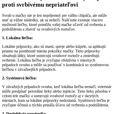
proti svrbivému nepriateľovi
Svrab u mačky nie je len nepríjemný pre vášho chlpáča, ale môže
mať aj vážne následky, ak sa nelieči. Našťastie existuje viacero
možností liečby, ktoré pomôžu vašej mačke uľaviť od svrbenia a
podráždenia a zbaviť sa svrabových roztočov.
1. Lokálna liečba:
Lokálne prípravky, ako sú masti, spreje alebo kúpele, sa aplikujú
priamo na postihnuté miesta pokožky mačky. Tieto prípravky
obsahujú látky, ktoré usmrcujú svrabové roztoče a zmierňujú
svrbenie. Lokálna liečba je zvyčajne efektívna v miernych
prípadoch svrabu a môže sa používať v kombinácii so systémovou
liečbou v závažnejších prípadoch.
2. Systémová liečba:
V závažných prípadoch svrabu, keď lokálna liečba nestačí, veterinár
môže predpísať perorálne lieky alebo injekcie. Tieto lieky pôsobia v
celom tele mačky a usmrcujú svrabové roztoče aj v skrytých
miestach, kam sa lokálne prípravky nedostanú. Systémová liečba je
zvyčajne účinná a rýchlo prináša úľavu od svrbenia a podráždenia.
3. Dezinfekcia prostredia: