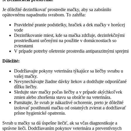
Je dôležité dezinfikovať prostredie mačky, aby sa zabránilo
opätovnému napadnutiu svrabom. To zahŕňa:
Pravidelné pranie podstielky, hračiek a dek mačky v horúcej
vode
Dezinfikovanie miest, kde sa mačka zdržuje, dezinfekčnými
prostriedkami určenými na použitie v domácnostiach so
zvieratami
V prípade potreby ošetrenie prostredia antiparazitnými sprejmi
Dôležité:
Dodržiavajte pokyny veterinára týkajúce sa liečby svrabu u
vašej mačky.
Nevynechávajte žiadne dávky liekov a dodržujte odporúčané
dĺžku liečby.
Sledujte stav mačky počas liečby a v prípade akýchkoľvek
zmien alebo zhoršenia stavu sa obráťte na veterinára.
Pamätajte, že svrab je nákazlivé ochorenie, preto je dôležité
izolovať postihnutú mačku od ostatných zvierat a dodržiavať
prísne hygienické opatrenia.
Svrab u mačky sa dá úspešne liečiť, ak sa včas diagnostikuje a
správne lieči. Dodržiavaním pokynov veterinára a preventívnych