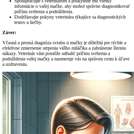
Spolupracujte s veterinárom a poskytnite mu všetky
informácie o vašej mačke, aby mohol správne diagnostikovať
príčinu svrbenia a podráždenia.
Dodržiavajte pokyny veterinára týkajúce sa diagnostických
testov a liečby.
Záver:
Včasná a presná diagnóza svrabu u mačky je dôležitá pre rýchle a
efektívne zmiernenie utrpenia vášho miláčika a zabránenie šíreniu
nákazy. Veterinár vám pomôže odhaliť príčinu svrbenia a
podráždenia vašej mačky a nasmeruje vás na správnu cestu k úľave
a uzdraveniu.