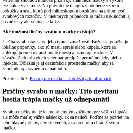
Veterinár zhodnotí klinické príznaky, anamnézu mačky a vykoná
fyzikálne vyšetrenie. Na potvrdenie diagnózy odoberie vzorku
pokožky a srsti, ktorú pod mikroskopom preskúma na prítomnosť
svrabových roztočov. V niektorých prípadoch sa môžu uskutočniť aj
krvné testy alebo biopsie kože.
Aké možnosti liečby svrabu u mačky existujú?
Liečba svrabu závisí od jeho typu a závažnosti. Bežne sa používajú
lokálne prípravky, ako sú masti, spreje alebo kúpele, ktoré sa
aplikujú priamo na postihnuté miesta a usmrcujú roztoče. V
závažnejších prípadoch veterinár predpíše perorálne lieky alebo
injekcie. Dôležitá je aj dezinfekcia prostredia mačky, aby sa
zabránilo opätovnému napadnutiu.
Pozrite si tiež:
Postroj pre mačku – 7 dôležitých informácií
Príčiny svrabu u mačky: Títo nevítaní
hostia trápia mačky už odnepamäti
Svrab u mačky nie je len nepríjemným zážitkom pre vášho chlpáča,
ale môže mať aj vážne následky, ak sa nelieči. Poďme sa pozrieť na
jeho hlavné príčiny, aby ste vedeli, ako pred ním chrániť svoju
mačku.