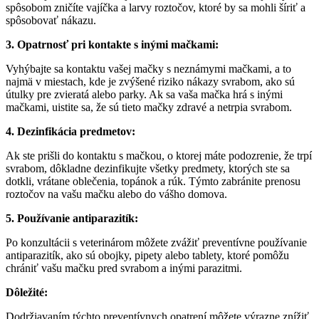
spôsobom zničíte vajíčka a larvy roztočov, ktoré by sa mohli šíriť a
spôsobovať nákazu.
3. Opatrnosť pri kontakte s inými mačkami:
Vyhýbajte sa kontaktu vašej mačky s neznámymi mačkami, a to
najmä v miestach, kde je zvýšené riziko nákazy svrabom, ako sú
útulky pre zvieratá alebo parky. Ak sa vaša mačka hrá s inými
mačkami, uistite sa, že sú tieto mačky zdravé a netrpia svrabom.
4. Dezinfikácia predmetov:
Ak ste prišli do kontaktu s mačkou, o ktorej máte podozrenie, že trpí
svrabom, dôkladne dezinfikujte všetky predmety, ktorých ste sa
dotkli, vrátane oblečenia, topánok a rúk. Týmto zabránite prenosu
roztočov na vašu mačku alebo do vášho domova.
5. Používanie antiparazitík:
Po konzultácii s veterinárom môžete zvážiť preventívne používanie
antiparazitík, ako sú obojky, pipety alebo tablety, ktoré pomôžu
chrániť vašu mačku pred svrabom a inými parazitmi.
Dôležité:
Dodržiavaním týchto preventívnych opatrení môžete výrazne znížiť