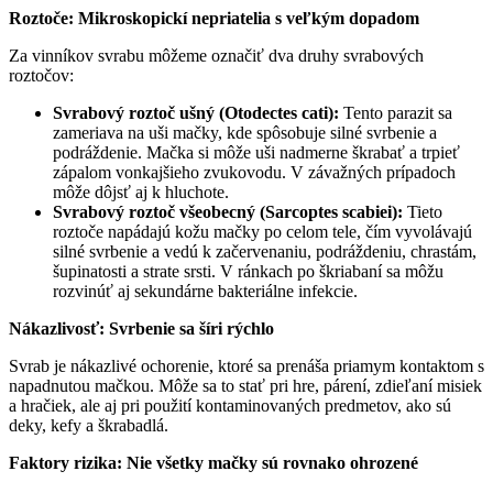
Roztoče: Mikroskopickí nepriatelia s veľkým dopadom
Za vinníkov svrabu môžeme označiť dva druhy svrabových
roztočov:
Svrabový roztoč ušný (Otodectes cati):
Tento parazit sa
zameriava na uši mačky, kde spôsobuje silné svrbenie a
podráždenie. Mačka si môže uši nadmerne škrabať a trpieť
zápalom vonkajšieho zvukovodu. V závažných prípadoch
môže dôjsť aj k hluchote.
Svrabový roztoč všeobecný (Sarcoptes scabiei):
Tieto
roztoče napádajú kožu mačky po celom tele, čím vyvolávajú
silné svrbenie a vedú k začervenaniu, podráždeniu, chrastám,
šupinatosti a strate srsti. V ránkach po škriabaní sa môžu
rozvinúť aj sekundárne bakteriálne infekcie.
Nákazlivosť: Svrbenie sa šíri rýchlo
Svrab je nákazlivé ochorenie, ktoré sa prenáša priamym kontaktom s
napadnutou mačkou. Môže sa to stať pri hre, párení, zdieľaní misiek
a hračiek, ale aj pri použití kontaminovaných predmetov, ako sú
deky, kefy a škrabadlá.
Faktory rizika: Nie všetky mačky sú rovnako ohrozené