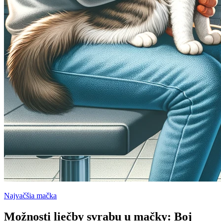
Najvačšia mačka
Možnosti liečby svrabu u mačky: Boj