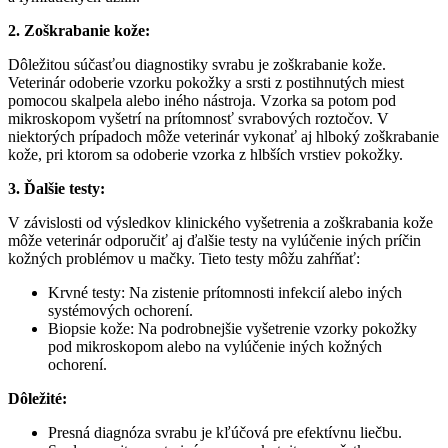
2. Zoškrabanie kože:
Dôležitou súčasťou diagnostiky svrabu je zoškrabanie kože.
Veterinár odoberie vzorku pokožky a srsti z postihnutých miest
pomocou skalpela alebo iného nástroja. Vzorka sa potom pod
mikroskopom vyšetrí na prítomnosť svrabových roztočov. V
niektorých prípadoch môže veterinár vykonať aj hlboký zoškrabanie
kože, pri ktorom sa odoberie vzorka z hlbších vrstiev pokožky.
3. Ďalšie testy:
V závislosti od výsledkov klinického vyšetrenia a zoškrabania kože
môže veterinár odporučiť aj ďalšie testy na vylúčenie iných príčin
kožných problémov u mačky. Tieto testy môžu zahŕňať:
Krvné testy: Na zistenie prítomnosti infekcií alebo iných
systémových ochorení.
Biopsie kože: Na podrobnejšie vyšetrenie vzorky pokožky
pod mikroskopom alebo na vylúčenie iných kožných
ochorení.
Dôležité:
Presná diagnóza svrabu je kľúčová pre efektívnu liečbu.