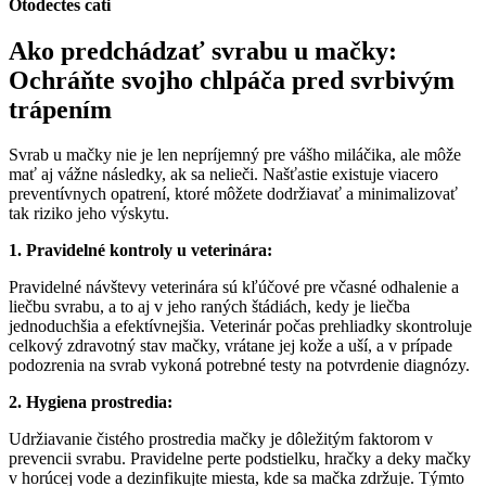
Otodectes cati
Ako predchádzať svrabu u mačky:
Ochráňte svojho chlpáča pred svrbivým
trápením
Svrab u mačky nie je len nepríjemný pre vášho miláčika, ale môže
mať aj vážne následky, ak sa nelieči. Našťastie existuje viacero
preventívnych opatrení, ktoré môžete dodržiavať a minimalizovať
tak riziko jeho výskytu.
1. Pravidelné kontroly u veterinára:
Pravidelné návštevy veterinára sú kľúčové pre včasné odhalenie a
liečbu svrabu, a to aj v jeho raných štádiách, kedy je liečba
jednoduchšia a efektívnejšia. Veterinár počas prehliadky skontroluje
celkový zdravotný stav mačky, vrátane jej kože a uší, a v prípade
podozrenia na svrab vykoná potrebné testy na potvrdenie diagnózy.
2. Hygiena prostredia:
Udržiavanie čistého prostredia mačky je dôležitým faktorom v
prevencii svrabu. Pravidelne perte podstielku, hračky a deky mačky
v horúcej vode a dezinfikujte miesta, kde sa mačka zdržuje. Týmto