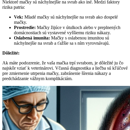
Niektoré mačky sú náchylnejšie na svrab ako iné. Medzi faktory
rizika patria:
Vek:
Mladé mačky sú náchylnejšie na svrab ako dospelé
mačky.
Prostredie:
Mačky žijúce v útulkoch alebo v preplnených
domácnostiach sú vystavené vyššiemu riziku nákazy.
Oslabená imunita:
Mačky s oslabenou imunitou sú
náchylnejšie na svrab a ťažšie sa s ním vyrovnávajú.
Dôležité:
Ak máte podozrenie, že vaša mačka trpí svrabom, je dôležité ju čo
najskôr vziať k veterinárovi. Včasná diagnostika a liečba sú kľúčové
pre zmiernenie utrpenia mačky, zabránenie šírenia nákazy a
predchádzanie vážnym komplikáciám.