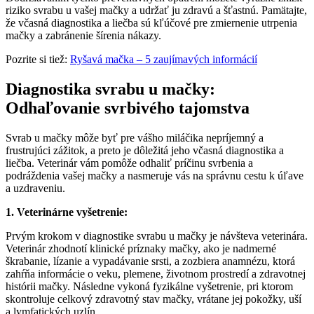
riziko svrabu u vašej mačky a udržať ju zdravú a šťastnú. Pamätajte,
že včasná diagnostika a liečba sú kľúčové pre zmiernenie utrpenia
mačky a zabránenie šírenia nákazy.
Pozrite si tiež:
Ryšavá mačka – 5 zaujímavých informácií
Diagnostika svrabu u mačky:
Odhaľovanie svrbivého tajomstva
Svrab u mačky môže byť pre vášho miláčika nepríjemný a
frustrujúci zážitok, a preto je dôležitá jeho včasná diagnostika a
liečba. Veterinár vám pomôže odhaliť príčinu svrbenia a
podráždenia vašej mačky a nasmeruje vás na správnu cestu k úľave
a uzdraveniu.
1. Veterinárne vyšetrenie:
Prvým krokom v diagnostike svrabu u mačky je návšteva veterinára.
Veterinár zhodnotí klinické príznaky mačky, ako je nadmerné
škrabanie, lízanie a vypadávanie srsti, a zozbiera anamnézu, ktorá
zahŕňa informácie o veku, plemene, životnom prostredí a zdravotnej
histórii mačky. Následne vykoná fyzikálne vyšetrenie, pri ktorom
skontroluje celkový zdravotný stav mačky, vrátane jej pokožky, uší
a lymfatických uzlín.