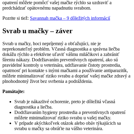
opatrení môžete pomôcť vašej mačke rýchlo sa uzdraviť a
predchádzať opätovnému napadnutiu svrabom.
Pozrite si tiež:
Savannah mačka – 9 dôležitých informácií
Svrab u mačky – záver
Svrab u mačky, hoci nepríjemný a obťažujúci, nie je
neprekonateľný problém. Včasná diagnostika a správna liečba
dokážu rýchlo a efektívne uľaviť vášmu miláčikovi a zabrániť
šíreniu nákazy. Dodržiavaním preventívnych opatrení, ako sú
pravidelné kontroly u veterinára, udržiavanie čistoty prostredia,
opatrnosť pri kontakte s inými mačkami a používanie antiparazitík,
môžete minimalizovať riziko svrabu a dopriať vašej mačke zdravý a
plnohodnotný život bez svrbenia a podráždenia.
Pamätajte:
Svrab je nákazlivé ochorenie, preto je dôležitá včasná
diagnostika a liečba.
Dodržiavaním hygieny prostredia a preventívnych opatrení
môžete minimalizovať riziko svrabu u vašej mačky.
V prípade akýchkoľvek otázok alebo obáv týkajúcich sa
svrabu u mačky sa obráťte na vášho veterinára.