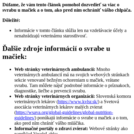
Dúfame, že vám tento článok pomohol dozvedieť sa viac o
svrabu u mačiek a o tom, ako pred ním ochrániť vášho chlpáča.
Dôležité:
Informácie v tomto článku slúžia len na vzdelávacie účely a
nenahrádzajú veterinárnu starostlivosť.
Ďalšie zdroje informácií o svrabe u
mačiek:
Web stránky veterinárnych ambulancií:
Mnoho
veterinárnych ambulancií má na svojich webových stránkach
sekcie venované bežným ochoreniam u mačiek, vrátane
svrabu. Tam môžete nájsť podrobné informácie o príznakoch,
diagnostike, liečbe a prevencii svrabu.
Web stránky veterinárnych organizácií:
Slovenská komora
veterinárnych lekárov (
https://www.kvlsr.sk/
) a Svetová
asociácia veterinárnych lekárov malých zvierat
(
https://wsava.org/global-guidelines/global-nutrition-
guidelines/
) ponúkajú informácie o svrabe u mačiek a o tom,
ako pred ním chrániť vášho miláčika.
Informačné portály o zdraví zvierat:
Webové stránky ako
napríklad VeseleLabky