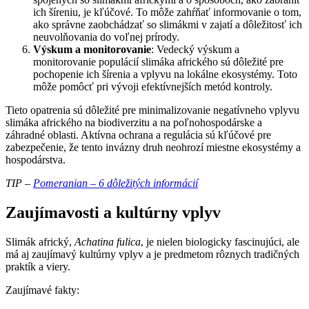
ich šíreniu, je kľúčové. To môže zahŕňať informovanie o tom,
ako správne zaobchádzať so slimákmi v zajatí a dôležitosť ich
neuvolňovania do voľnej prírody.
Výskum a monitorovanie
: Vedecký výskum a
monitorovanie populácií slimáka afrického sú dôležité pre
pochopenie ich šírenia a vplyvu na lokálne ekosystémy. Toto
môže pomôcť pri vývoji efektívnejších metód kontroly.
Tieto opatrenia sú dôležité pre minimalizovanie negatívneho vplyvu
slimáka afrického na biodiverzitu a na poľnohospodárske a
záhradné oblasti. Aktívna ochrana a regulácia sú kľúčové pre
zabezpečenie, že tento invázny druh neohrozí miestne ekosystémy a
hospodárstva.
TIP –
Pomeranian – 6 dôležitých informácií
Zaujímavosti a kultúrny vplyv
Slimák africký,
Achatina fulica
, je nielen biologicky fascinujúci, ale
má aj zaujímavý kultúrny vplyv a je predmetom rôznych tradičných
praktík a viery.
Zaujímavé fakty: