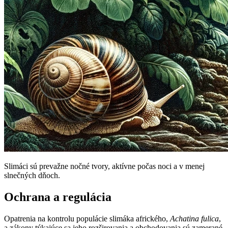
Slimáci sú prevažne nočné tvory, aktívne počas noci a v menej
slnečných dňoch.
Ochrana a regulácia
Opatrenia na kontrolu populácie slimáka afrického,
Achatina fulica
,
a zákony týkajúce sa jeho rozširovania a obchodovania sú zamerané