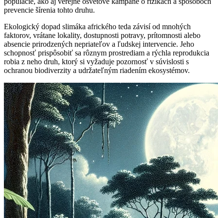
populácie, ako aj verejné osvetové kampane o rizikách a spôsoboch
prevencie šírenia tohto druhu.
Ekologický dopad slimáka afrického teda závisí od mnohých
faktorov, vrátane lokality, dostupnosti potravy, prítomnosti alebo
absencie prirodzených nepriateľov a ľudskej intervencie. Jeho
schopnosť prispôsobiť sa rôznym prostrediam a rýchla reprodukcia
robia z neho druh, ktorý si vyžaduje pozornosť v súvislosti s
ochranou biodiverzity a udržateľným riadením ekosystémov.