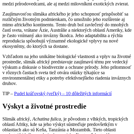
medzi prírodovedcami, ale aj medzi milovníkmi exotických zvierat.
Zaujímavosťou slimáka afrického je jeho schopnosť prispôsobiť sa
rozličným životným podmienkam, čo umožnilo jeho rozšírenie aj
mimo afrického kontinentu. Tento druh bol zavlečený do mnohých
častí sveta, vrátane Ázie, Austrálie a niektorých oblastí Ameriky, kde
je často vnímaný ako invázny škodca. Jeho adaptabilita a rýchla
reprodukcia spôsobujú významné ekologické vplyvy na nové
ekosystémy, do ktorých sa dostane.
Vzhľadom na jeho unikátne biologické vlastnosti a vplyv na životné
prostredie, slimák africký predstavuje zaujímavú tému pre vedecký
výskum a diskusie o biodiverzite a ochrane prírody. Jeho prítomnosť
v rôznych častiach sveta tiež otvára otázky týkajúce sa
environmentálnej etiky a potreby efektívnejšieho riadenia inváznych
druhov.
TIP –
Pudel kráľovský (veľký) – 10 dôležitých informácií
Výskyt a životné prostredie
Slimák africký,
Achatina fulica
, je pôvodom z vlhkých, tropických
oblastí Afriky, kde sa jeho výskyt sústreďuje predovšetkým v
oblastiach ako sú Keňa, Tanzánia a Mozambik. Tieto oblasti