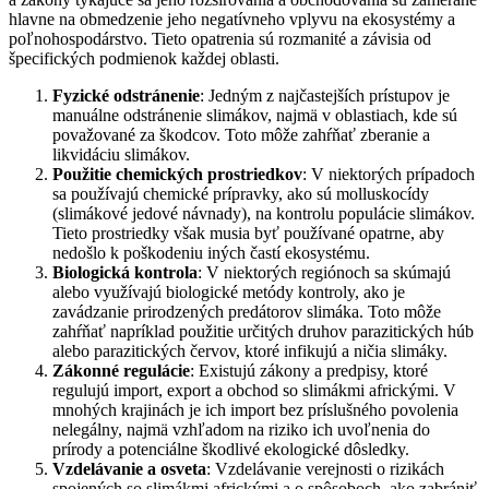
hlavne na obmedzenie jeho negatívneho vplyvu na ekosystémy a
poľnohospodárstvo. Tieto opatrenia sú rozmanité a závisia od
špecifických podmienok každej oblasti.
Fyzické odstránenie
: Jedným z najčastejších prístupov je
manuálne odstránenie slimákov, najmä v oblastiach, kde sú
považované za škodcov. Toto môže zahŕňať zberanie a
likvidáciu slimákov.
Použitie chemických prostriedkov
: V niektorých prípadoch
sa používajú chemické prípravky, ako sú molluskocídy
(slimákové jedové návnady), na kontrolu populácie slimákov.
Tieto prostriedky však musia byť používané opatrne, aby
nedošlo k poškodeniu iných častí ekosystému.
Biologická kontrola
: V niektorých regiónoch sa skúmajú
alebo využívajú biologické metódy kontroly, ako je
zavádzanie prirodzených predátorov slimáka. Toto môže
zahŕňať napríklad použitie určitých druhov parazitických húb
alebo parazitických červov, ktoré infikujú a ničia slimáky.
Zákonné regulácie
: Existujú zákony a predpisy, ktoré
regulujú import, export a obchod so slimákmi africkými. V
mnohých krajinách je ich import bez príslušného povolenia
nelegálny, najmä vzhľadom na riziko ich uvoľnenia do
prírody a potenciálne škodlivé ekologické dôsledky.
Vzdelávanie a osveta
: Vzdelávanie verejnosti o rizikách
spojených so slimákmi africkými a o spôsoboch, ako zabrániť