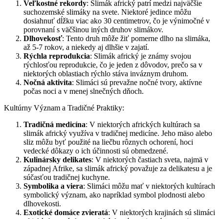
Veľkostné rekordy
: Slimák africký patrí medzi najväčšie
suchozemské slimáky na svete. Niektoré jedince môžu
dosiahnuť dĺžku viac ako 30 centimetrov, čo je výnimočné v
porovnaní s väčšinou iných druhov slimákov.
Dlhovekosť
: Tento druh môže žiť pomerne dlho na slimáka,
až 5-7 rokov, a niekedy aj dlhšie v zajatí.
Rýchla reprodukcia
: Slimák africký je známy svojou
rýchlosťou reprodukcie, čo je jeden z dôvodov, prečo sa v
niektorých oblastiach rýchlo stáva inváznym druhom.
Nočná aktivita
: Slimáci sú prevažne nočné tvory, aktívne
počas noci a v menej slnečných dňoch.
Kultúrny Význam a Tradičné Praktiky:
Tradičná medicína
: V niektorých afrických kultúrach sa
slimák africký využíva v tradičnej medicíne. Jeho mäso alebo
sliz môžu byť použité na liečbu rôznych ochorení, hoci
vedecké dôkazy o ich účinnosti sú obmedzené.
Kulinársky delikates
: V niektorých častiach sveta, najmä v
západnej Afrike, sa slimák africký považuje za delikatesu a je
súčasťou tradičnej kuchyne.
Symbolika a viera
: Slimáci môžu mať v niektorých kultúrach
symbolický význam, ako napríklad symbol plodnosti alebo
dlhovekosti.
Exotické domáce zvieratá
: V niektorých krajinách sú slimáci