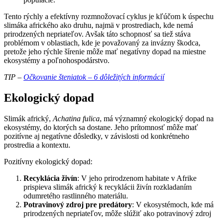
Tento rýchly a efektívny rozmnožovací cyklus je kľúčom k úspechu
slimáka afrického ako druhu, najmä v prostrediach, kde nemá
prirodzených nepriateľov. Avšak táto schopnosť sa tiež stáva
problémom v oblastiach, kde je považovaný za invázny škodca,
pretože jeho rýchle šírenie môže mať negatívny dopad na miestne
ekosystémy a poľnohospodárstvo.
TIP –
Očkovanie šteniatok – 6 dôležitých informácií
Ekologický dopad
Slimák africký,
Achatina fulica
, má významný ekologický dopad na
ekosystémy, do ktorých sa dostane. Jeho prítomnosť môže mať
pozitívne aj negatívne dôsledky, v závislosti od konkrétneho
prostredia a kontextu.
Pozitívny ekologický dopad:
Recyklácia živín
: V jeho prirodzenom habitate v Afrike
prispieva slimák africký k recyklácii živín rozkladaním
odumretého rastlinného materiálu.
Potravinový zdroj pre predátory
: V ekosystémoch, kde má
prirodzených nepriateľov, môže slúžiť ako potravinový zdroj