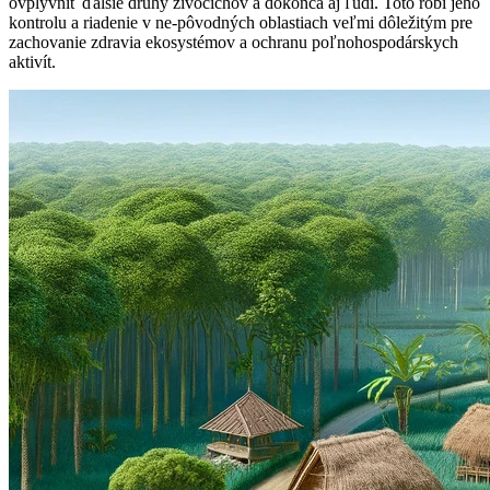
ovplyvniť ďalšie druhy živočíchov a dokonca aj ľudí. Toto robí jeho
kontrolu a riadenie v ne-pôvodných oblastiach veľmi dôležitým pre
zachovanie zdravia ekosystémov a ochranu poľnohospodárskych
aktivít.