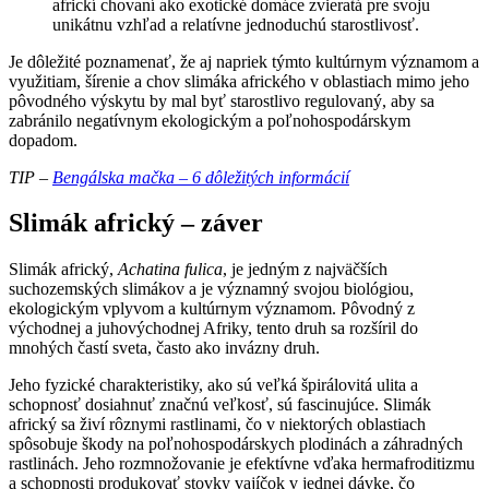
africkí chovaní ako exotické domáce zvieratá pre svoju
unikátnu vzhľad a relatívne jednoduchú starostlivosť.
Je dôležité poznamenať, že aj napriek týmto kultúrnym významom a
využitiam, šírenie a chov slimáka afrického v oblastiach mimo jeho
pôvodného výskytu by mal byť starostlivo regulovaný, aby sa
zabránilo negatívnym ekologickým a poľnohospodárskym
dopadom.
TIP –
Bengálska mačka – 6 dôležitých informácií
Slimák africký – záver
Slimák africký,
Achatina fulica
, je jedným z najväčších
suchozemských slimákov a je významný svojou biológiou,
ekologickým vplyvom a kultúrnym významom. Pôvodný z
východnej a juhovýchodnej Afriky, tento druh sa rozšíril do
mnohých častí sveta, často ako invázny druh.
Jeho fyzické charakteristiky, ako sú veľká špirálovitá ulita a
schopnosť dosiahnuť značnú veľkosť, sú fascinujúce. Slimák
africký sa živí rôznymi rastlinami, čo v niektorých oblastiach
spôsobuje škody na poľnohospodárskych plodinách a záhradných
rastlinách. Jeho rozmnožovanie je efektívne vďaka hermafroditizmu
a schopnosti produkovať stovky vajíčok v jednej dávke, čo