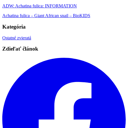
ADW: Achatina fulica: INFORMATION
Achatina fulica – Giant African snail – BioKIDS
Kategória
Ostatné zvieratá
Zdieľať článok