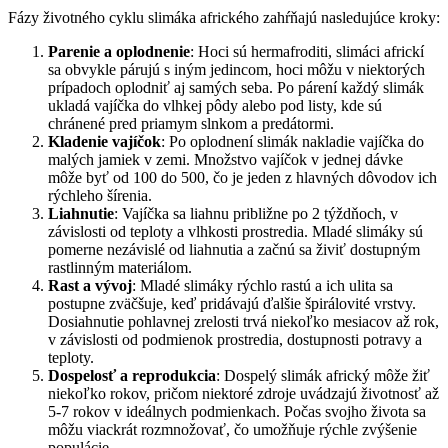
Fázy životného cyklu slimáka afrického zahŕňajú nasledujúce kroky:
Parenie a oplodnenie
: Hoci sú hermafroditi, slimáci africkí
sa obvykle párujú s iným jedincom, hoci môžu v niektorých
prípadoch oplodniť aj samých seba. Po párení každý slimák
ukladá vajíčka do vlhkej pôdy alebo pod listy, kde sú
chránené pred priamym slnkom a predátormi.
Kladenie vajíčok
: Po oplodnení slimák nakladie vajíčka do
malých jamiek v zemi. Množstvo vajíčok v jednej dávke
môže byť od 100 do 500, čo je jeden z hlavných dôvodov ich
rýchleho šírenia.
Liahnutie
: Vajíčka sa liahnu približne po 2 týždňoch, v
závislosti od teploty a vlhkosti prostredia. Mladé slimáky sú
pomerne nezávislé od liahnutia a začnú sa živiť dostupným
rastlinným materiálom.
Rast a vývoj
: Mladé slimáky rýchlo rastú a ich ulita sa
postupne zväčšuje, keď pridávajú ďalšie špirálovité vrstvy.
Dosiahnutie pohlavnej zrelosti trvá niekoľko mesiacov až rok,
v závislosti od podmienok prostredia, dostupnosti potravy a
teploty.
Dospelosť a reprodukcia
: Dospelý slimák africký môže žiť
niekoľko rokov, pričom niektoré zdroje uvádzajú životnosť až
5-7 rokov v ideálnych podmienkach. Počas svojho života sa
môžu viackrát rozmnožovať, čo umožňuje rýchle zvýšenie
populácie.