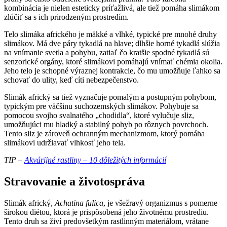
kombinácia je nielen esteticky príťažlivá, ale tiež pomáha slimákom
zlúčiť sa s ich prirodzeným prostredím.
Telo slimáka afrického je mäkké a vlhké, typické pre mnohé druhy
slimákov. Má dve páry tykadlá na hlave; dlhšie horné tykadlá slúžia
na vnímanie svetla a pohybu, zatiaľ čo kratšie spodné tykadlá sú
senzorické orgány, ktoré slimákovi pomáhajú vnímať chémia okolia.
Jeho telo je schopné výraznej kontrakcie, čo mu umožňuje ľahko sa
schovať do ulity, keď cíti nebezpečenstvo.
Slimák africký sa tiež vyznačuje pomalým a postupným pohybom,
typickým pre väčšinu suchozemských slimákov. Pohybuje sa
pomocou svojho svalnatého „chodidla“, ktoré vylučuje sliz,
umožňujúci mu hladký a stabilný pohyb po rôznych povrchoch.
Tento sliz je zároveň ochranným mechanizmom, ktorý pomáha
slimákovi udržiavať vlhkosť jeho tela.
TIP –
Akvárijné rastliny – 10 dôležitých informácií
Stravovanie a životospráva
Slimák africký,
Achatina fulica
, je všežravý organizmus s pomerne
širokou diétou, ktorá je prispôsobená jeho životnému prostrediu.
Tento druh sa živí predovšetkým rastlinným materiálom, vrátane