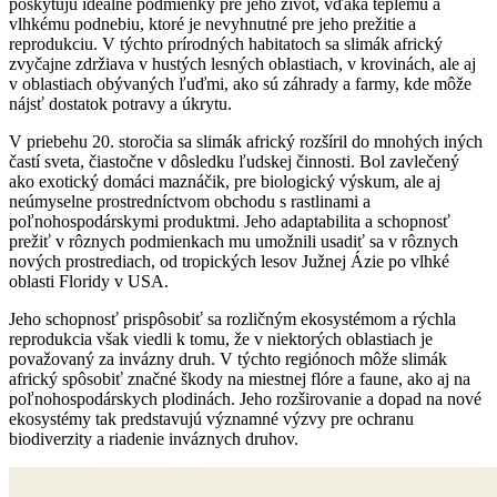
poskytujú ideálne podmienky pre jeho život, vďaka teplému a
vlhkému podnebiu, ktoré je nevyhnutné pre jeho prežitie a
reprodukciu. V týchto prírodných habitatoch sa slimák africký
zvyčajne zdržiava v hustých lesných oblastiach, v krovinách, ale aj
v oblastiach obývaných ľuďmi, ako sú záhrady a farmy, kde môže
nájsť dostatok potravy a úkrytu.
V priebehu 20. storočia sa slimák africký rozšíril do mnohých iných
častí sveta, čiastočne v dôsledku ľudskej činnosti. Bol zavlečený
ako exotický domáci maznáčik, pre biologický výskum, ale aj
neúmyselne prostredníctvom obchodu s rastlinami a
poľnohospodárskymi produktmi. Jeho adaptabilita a schopnosť
prežiť v rôznych podmienkach mu umožnili usadiť sa v rôznych
nových prostrediach, od tropických lesov Južnej Ázie po vlhké
oblasti Floridy v USA.
Jeho schopnosť prispôsobiť sa rozličným ekosystémom a rýchla
reprodukcia však viedli k tomu, že v niektorých oblastiach je
považovaný za invázny druh. V týchto regiónoch môže slimák
africký spôsobiť značné škody na miestnej flóre a faune, ako aj na
poľnohospodárskych plodinách. Jeho rozširovanie a dopad na nové
ekosystémy tak predstavujú významné výzvy pre ochranu
biodiverzity a riadenie inváznych druhov.