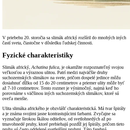
V priebehu 20. storočia sa slimák africký rozšíril do mnohých iných
častí sveta, čiastočne v dôsledku ľudskej činnosti.
Fyzické charakteristiky
Slimák africký,
Achatina fulica
, je okamžite rozpoznateľný svojou
veľkosťou a výraznou ulitou. Patrí medzi najväčšie druhy
suchozemských slimákov na svete, pričom dospelé jedince môžu
dosiahnuť dĺžku od 15 do 20 centimetrov a priemer ulity môže byť
až 7-10 centimetrov. Tento rozmer je výnimočný, najmä keď ho
porovnáme s väčšinou iných suchozemských slimákov, ktoré sú
oveľa menšie.
Ulita slimáka afrického je obzvlášť charakteristická. Má tvar špirály
a je známa svojimi jasne kontrastujúcimi farbami. Zvyčajne sa
vyznačuje širokou škálou odtieňov, od svetlohnedých až po
tmavohnedé pruhy, ktoré prebiehajú pozdĺž jej špirály, pričom tieto
pruhy sú často oddelené svetlejšími pruhmi. Táto farebná