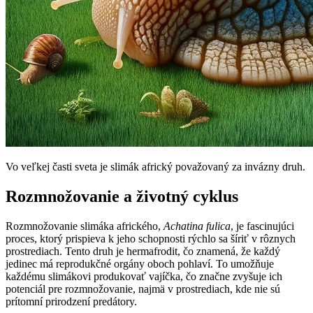
Vo veľkej časti sveta je slimák africký považovaný za invázny druh.
Rozmnožovanie a životný cyklus
Rozmnožovanie slimáka afrického,
Achatina fulica
, je fascinujúci
proces, ktorý prispieva k jeho schopnosti rýchlo sa šíriť v rôznych
prostrediach. Tento druh je hermafrodit, čo znamená, že každý
jedinec má reprodukčné orgány oboch pohlaví. To umožňuje
každému slimákovi produkovať vajíčka, čo značne zvyšuje ich
potenciál pre rozmnožovanie, najmä v prostrediach, kde nie sú
prítomní prirodzení predátory.