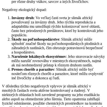
pre rôzne druhy vtákov, savcov a iných živočíchov.
Negatívny ekologický dopad:
Invázny druh
: Vo veľkej časti sveta je slimák africký
považovaný za invázny druh. Jeho rýchla reprodukcia a
adaptabilita mu umožňujú rýchlo kolonizovať nové oblasti,
často bez prirodzených predátorov, ktorí by kontrolovali jeho
populáciu.
Škody na poľnohospodárstve
: Slimák africký môže
spôsobiť značné škody na poľnohospodárskych plodinách a
záhradných rastlinách, čím ohrozuje potravinovú bezpečnosť
a hospodárstvo.
Narušenie lokálnych ekosystémov
: Jeho stravovacie návyky
môžu narušiť rovnováhu v miestnych ekosystémoch, najmä
ak má neobmedzený prístup k rôznym druhom rastlín.
Prenos chorôb a parazitov
: Slimák africký môže byť
nositeľom rôznych chorôb a parazitov, ktoré môžu ovplyvniť
iné živočíchy a dokonca aj ľudí.
V dôsledku týchto negatívnych vplyvov je slimák africký v
mnohých častiach sveta aktívne kontrolovaný a riadený. V
niektorých oblastiach boli zavedené programy na jeho eradikáciu
alebo aspoň na obmedzenie jeho šírenia. Tieto opatrenia zahŕňajú
fyzické odstránenie, použitie chemických prostriedkov na kontrolu