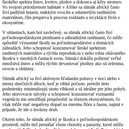
širokého spektra listov, kvetov, plodov a dokonca aj kôry stromov.
Vo svojom prirodzenom habitate v Afrike sa slimák africký často
živí padlými listami, mäkkým ovocím a odumretým rastlinným
materiálom, čím prispieva k procesu rozkladu a recyklácii živín v
ekosystéme.
V oblastiach, kam bol zavlečený, sa slimák africký často živí
poľnohospodárskymi plodinami a záhradnými rastlinami, čo môže
spôsobiť významné škody na poľnohospodárstve a domácich
záhradách. Jeho schopnosť konzumovať široké spektrum
rastlinných materiálov a rýchla reprodukcia z neho robia obávaného
škodcu v mnohých častiach sveta. Slimáci dokážu požierať veľké
množstvá listov a môžu rýchlo devastovať plodiny ako sú zelenina,
ovocie a obilniny.
Slimák africký sa živí aktívnym hľadaním potravy v noci alebo v
menej slnečných dňoch, keď je vlhké počasie, pretože tieto
podmienky minimalizujú stratu vlhkosti a sú ideálne pre jeho pohyb.
Jeho stravovacie návyky a schopnosť konzumovať rozmanitú
vegetáciu mu umožňujú prispôsobiť sa rôznym ekosystémom, čo
však môže mať negatívny dopad na miestnu flóru a faunu, najmä v
prípade, že ide o invázny druh.
Okrem toho, že slimák africký je škodca v poľnohospodárskom
prostredí, môže tiež prenášať rôzne choroby a parazity, ktoré môžu