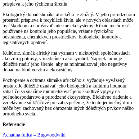
prispieva k jeho rýchlemu šíreniu.
Ekologický dopad slimáka afrického je zložitý. V jeho prirodzenom
prostredí prispieva k recyklácii živín, ale v nových oblastiach môže
byť škodcom a narušovať miestne ekosystémy. Rôzne metódy sú
používané na kontrolu jeho populácie, vrátane fyzického
odstránenia, chemických prostriedkov, biologickej kontroly a
legislatívnych opatrení.
Kultúrne, slimák africký má význam v niektorých spoločnostiach
ako zdroj potravy, v medicíne a ako symbol. Napriek tomu je
dôležité riadiť jeho šírenie, aby sa minimalizoval jeho negatívny
dopad na biodiverzitu a ekosystémy.
Pochopenie a ochrana slimáka afrického si vyžaduje vyvážený
prístup. Je dôležité uznávať jeho biologickú a kultúrnu hodnotu,
zatiaľ čo sa snažíme minimalizovať jeho škodlivé vplyvy na
poľnohospodárstvo a prirodzené ekosystémy. Efektívne riadenie a
vzdelávanie sú kľúčové pre zabezpečenie, že tento jedinečný druh
môže byť zachovaný bez ohrozenia iných dôležitých prvkov nášho
prírodného sveta.
Referencie
Achatina fulica – Bugwoodwiki